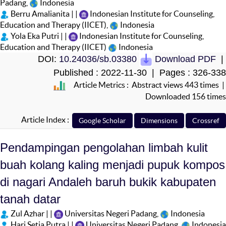
Padang,
Indonesia
Berru Amalianita | |
Indonesian Institute for Counseling,
Education and Therapy (IICET),
Indonesia
Yola Eka Putri | |
Indonesian Institute for Counseling,
Education and Therapy (IICET)
Indonesia
DOI:
10.24036/sb.03380
Download PDF
|
Published : 2022-11-30 | Pages : 326-338
Article Metrics : Abstract views 443 times |
Downloaded 156 times
Article Index :
Pendampingan pengolahan limbah kulit
buah kolang kaling menjadi pupuk kompos
di nagari Andaleh baruh bukik kabupaten
tanah datar
Zul Azhar | |
Universitas Negeri Padang,
Indonesia
Hari Setia Putra | |
Universitas Negeri Padang,
Indonesia