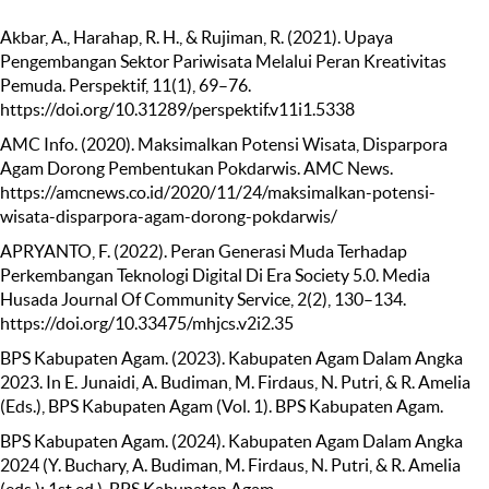
Akbar, A., Harahap, R. H., & Rujiman, R. (2021). Upaya
Pengembangan Sektor Pariwisata Melalui Peran Kreativitas
Pemuda. Perspektif, 11(1), 69–76.
https://doi.org/10.31289/perspektif.v11i1.5338
AMC Info. (2020). Maksimalkan Potensi Wisata, Disparpora
Agam Dorong Pembentukan Pokdarwis. AMC News.
https://amcnews.co.id/2020/11/24/maksimalkan-potensi-
wisata-disparpora-agam-dorong-pokdarwis/
APRYANTO, F. (2022). Peran Generasi Muda Terhadap
Perkembangan Teknologi Digital Di Era Society 5.0. Media
Husada Journal Of Community Service, 2(2), 130–134.
https://doi.org/10.33475/mhjcs.v2i2.35
BPS Kabupaten Agam. (2023). Kabupaten Agam Dalam Angka
2023. In E. Junaidi, A. Budiman, M. Firdaus, N. Putri, & R. Amelia
(Eds.), BPS Kabupaten Agam (Vol. 1). BPS Kabupaten Agam.
BPS Kabupaten Agam. (2024). Kabupaten Agam Dalam Angka
2024 (Y. Buchary, A. Budiman, M. Firdaus, N. Putri, & R. Amelia
(eds.); 1st ed.). BPS Kabupaten Agam.