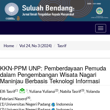
Toggl
navig
Home
Vol 24, No 3 (2024)
Tasrif
KKN-PPM UNP: Pemberdayaan Pemuda
dalam Pengembangan Wisata Nagari
Maninjau Berbasis Teknologi Informasi
(1
)
(2)
(3)
Elfi Tasrif
, Yuliana Yuliana
, Nabila Tasrif
, Yolanda
(4)
Febriani Naserd
,
(1) Universitas Negeri Padang
Indonesia
(2) Universitas Negeri Padang
Indonesia