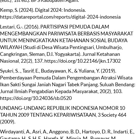
Kemp, S. (2024). Digital 2024: Indonesia.
https://datareportal.com/reports/digital-2024-indonesia
Lestari, G.-. (2016). PARTISIPASI PEMUDA DALAM
MENGEMBANGKAN PARIWISATA BERBASIS MASYARAKAT
UNTUK MENINGKATKAN KETAHANAN SOSIAL BUDAYA
WILAYAH (Studi di Desa Wisata Pentingsari, Umbulharjo,
Cangkringan, Sleman, D.I. Yogyakarta). Jurnal Ketahanan
Nasional, 22(2), 137. https://doi.org/10.22146/jkn.17302
Syukri, S. ., Tasrif, E., Budayawan, K., & Yuliana, Y. (2019).
Pemberdayaan Pemuda Dalam Pengembangan Atraksi Wisata
Ikan Sakti Sungai Janiah Nagari Tabek Panjang. Suluah Bendang:
Jurnal Ilmiah Pengabdian Kepada Masyarakat, 20(2), 103.
https://doi.org/10.24036/sb.0520
UNDANG-UNDANG REPUBLIK INDONESIA NOMOR 10
TAHUN 2009 TENTANG KEPARIWISATAAN, 3 Society 464
(2009).
Wirdayanti, A., Asri, A., Anggono, B. D., Hartoyo, D. R., Indarti, E.,
Gautama, H., S, H. E., Harefa, K., Minsia, M., Rumayar, M.,