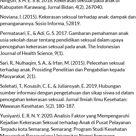
Ningsih, S. H. E. S. B. 2018. Kekerasan seksual pada anak di
Kabupaten Karawang. Jurnal Bidan, 4(2), 267040.
Noviana, I. (2015). Kekerasan seksual terhadap anak: dampak dan
penanganannya. Sosio Informa, 52819.
Permatasari, E., & Adi, G. S. 2017. Gambaran pemahaman anak
usia sekolah dasar tentang pendidikan seksual dalam upaya
pencegahan kekerasan seksual pada anak. The Indonesian
Journal of Health Science, 9(1).
Sari, R., Nulhaqim, S. A., & Irfan, M. (2015). Pelecehan seksual
terhadap anak. Prosiding Penelitian dan Pengabdian kepada
Masyarakat, 2(1).
Solehati, T., Kosasih, C. E., & Juliansyah, E. 2019. Hubungan
sumber informasi dengan pengetahuan dan sikap siswa sd dalam
pencegahan kekerasan seksual. Jurnal Ilmiah Ilmu Kesehatan:
Wawasan Kesehatan, 5(2), 180-187.
Yuniyanti, E. R. N. Y. 2020. Analisis Faktor yang Mempengaruhi
Kejadian Kekerasan Seksual terhadap Anak di Pusat Pelayanan
Terpadu kota Semarang. Semarang: Program Studi Kesehatan
Masyarakat Pascasarjana Universitas Negeri Semarang.