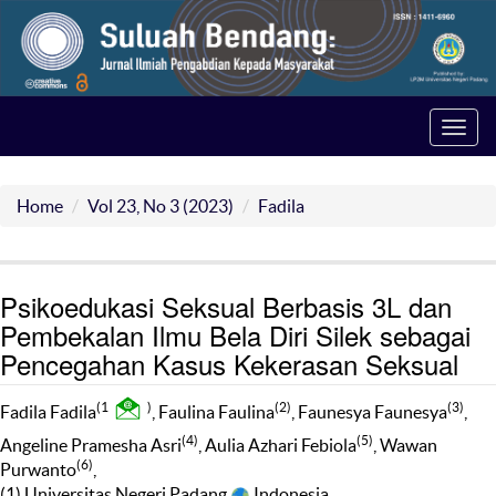
Toggl
navig
Home
Vol 23, No 3 (2023)
Fadila
Psikoedukasi Seksual Berbasis 3L dan
Pembekalan Ilmu Bela Diri Silek sebagai
Pencegahan Kasus Kekerasan Seksual
(1
)
(2)
(3)
Fadila Fadila
, Faulina Faulina
, Faunesya Faunesya
,
(4)
(5)
Angeline Pramesha Asri
, Aulia Azhari Febiola
, Wawan
(6)
Purwanto
,
(1) Universitas Negeri Padang
Indonesia