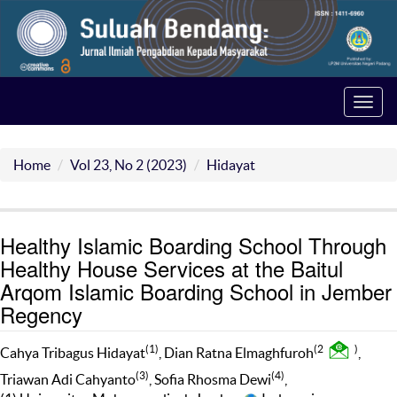
Toggl
navig
Home
Vol 23, No 2 (2023)
Hidayat
Healthy Islamic Boarding School Through
Healthy House Services at the Baitul
Arqom Islamic Boarding School in Jember
Regency
(1)
(2
)
Cahya Tribagus Hidayat
, Dian Ratna Elmaghfuroh
,
(3)
(4)
Triawan Adi Cahyanto
, Sofia Rhosma Dewi
,