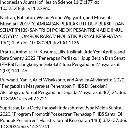
Indonesian Journal of Health Science 11(2):177. doi:
10.32528/ijhs.v11i2.2960.
Nadrati, Bahjatun, Wisnu Probo Wijayanto, and Musniati
Musniati. 2019. “GAMBARAN PERILAKU HIDUP BERSIH DAN
SEHAT (PHBS) SANTRI DI PONDOK PESANTREN AD DIINUL
QOYYIM LOMBOK BARAT.” HOLISTIK JURNAL KESEHATAN
13(1):1–6. doi: 10.33024/hjk.v13i1.1126.
Pratita, Anindita Tri Kusuma, Lilis Tuslinah, Ade Yeni Aprilia, and
Rara Shanty. 2022. “Penerapan Perilaku Hidup Bersih Dan Sehat
(PHBS) Di Lingkungan Sekolah.” Idea Pengabdian Masyarakat
2(03):141–46.
Purwanti, Yanik, Arief Wisaksono, and Andika Aliviameita. 2020.
“Pengabdian Masyarakat Penerapan PHBS Di Sekolah.”
Aksiologiya: Jurnal Pengabdian Kepada Masyarakat 4(2):24. doi:
10.30651/aks.v4i2.2721.
Supriatna, Lalu Dedy, Indasah Indasah, and Byba Melda Suhita.
2020. “Program Promotif Poskestren Terhadap PHBS Santri Di
Pondok Pesantren.” Holistik Jurnal Kesehatan 14(3):332–37. doi:
10.33024/hjk.v14i3.2741.