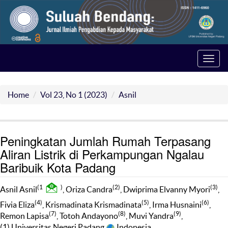
Toggl
navig
Home
Vol 23, No 1 (2023)
Asnil
Peningkatan Jumlah Rumah Terpasang
Aliran Listrik di Perkampungan Ngalau
Baribuik Kota Padang
(1
)
(2)
(3)
Asnil Asnil
, Oriza Candra
, Dwiprima Elvanny Myori
,
(4)
(5)
(6)
Fivia Eliza
, Krismadinata Krismadinata
, Irma Husnaini
,
(7)
(8)
(9)
Remon Lapisa
, Totoh Andayono
, Muvi Yandra
,
(1) Universitas Negeri Padang
Indonesia