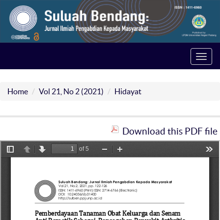
Toggl
navig
Home
Vol 21, No 2 (2021)
Hidayat
Download this PDF file